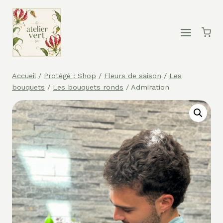
Aller
au
contenu
Accueil
/
Protégé : Shop
/
Fleurs de saison
/
Les
bouquets
/
Les bouquets ronds
/
Admiration