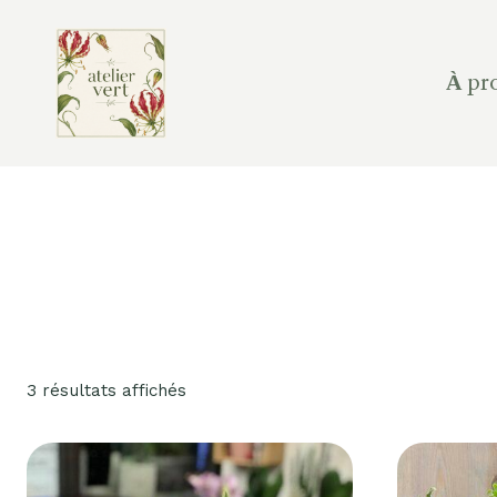
Aller
au
contenu
À pr
3 résultats affichés