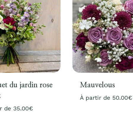
et du jardin rose
Mauvelous
z
À partir de
50.00
€
ir de
35.00
€