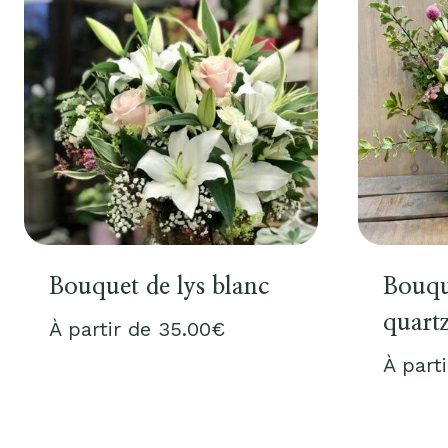
Bouquet de lys blanc
Bouqu
quart
À partir de
35.00
€
À part