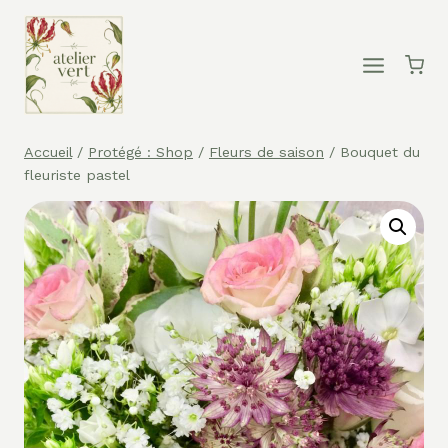
Aller
au
contenu
Accueil
/
Protégé : Shop
/
Fleurs de saison
/
Bouquet du
fleuriste pastel