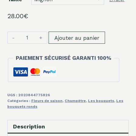
28.00
€
quantité
Ajouter au panier
de
Bouquet
PAIEMENT SÉCURISÉ GARANTI 100%
du
fleuriste
pastel
UGS :
2023844775826
Catégories :
Fleurs de saison
,
Champêtre
,
Les bouquets
,
Les
bouquets ronds
Description