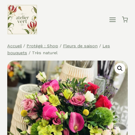
Aller
au
contenu
Accueil
/
Protégé : Shop
/
Fleurs de saison
/
Les
bouquets
/
Très naturel