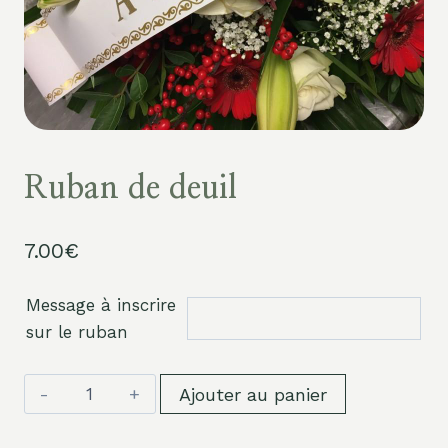
Ruban de deuil
7.00
€
Message à inscrire
sur le ruban
quantité
Ajouter au panier
de
Ruban