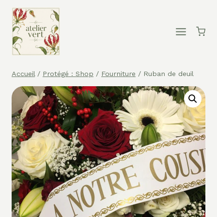
Aller
au
contenu
Accueil
/
Protégé : Shop
/
Fourniture
/
Ruban de deuil