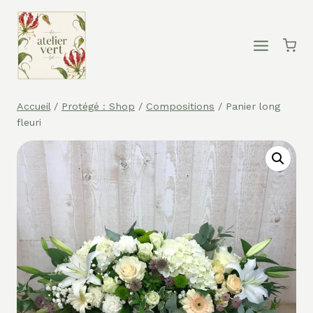
Aller
au
contenu
Accueil
/
Protégé : Shop
/
Compositions
/
Panier long
fleuri