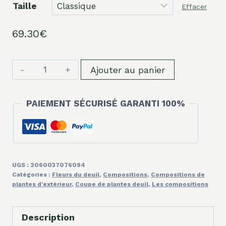
Taille
Effacer
69.30
€
quantité
Ajouter au panier
de
Coupe
PAIEMENT SÉCURISÉ GARANTI 100%
de
plantes
blanches
UGS :
2060037076094
Catégories :
Fleurs du deuil
,
Compositions
,
Compositions de
plantes d'extérieur
,
Coupe de plantes deuil
,
Les compositions
Description