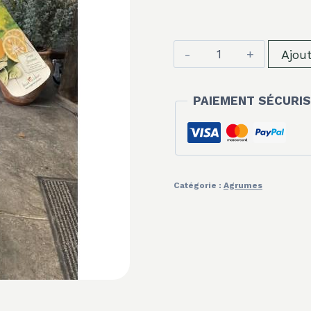
quantité
Ajou
de
Citronnier
PAIEMENT SÉCURIS
Vert
Lime
De
Tahiti
Catégorie :
Agrumes