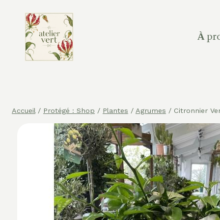
Aller
au
contenu
À pr
Accueil
/
Protégé : Shop
/
Plantes
/
Agrumes
/
Citronnier Ve